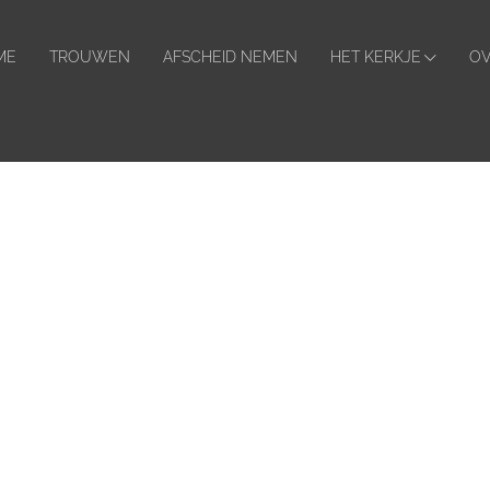
ader
hts
ME
TROUWEN
AFSCHEID NEMEN
HET KERKJE
OV