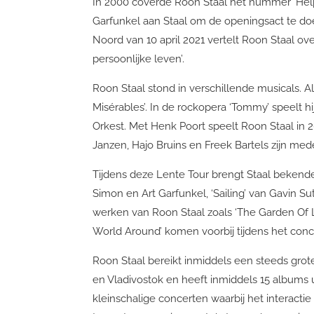
In 2000 coverde Roon Staal het nummer ‘Help 
Garfunkel aan Staal om de openingsact te doen
Noord van 10 april 2021 vertelt Roon Staal ove
persoonlijke leven’.
Roon Staal stond in verschillende musicals. Al
Misérables’. In de rockopera ‘Tommy’ speelt hi
Orkest. Met Henk Poort speelt Roon Staal in 20
Janzen, Hajo Bruins en Freek Bartels zijn mede
Tijdens deze Lente Tour brengt Staal bekende
Simon en Art Garfunkel, ‘Sailing’ van Gavin 
werken van Roon Staal zoals ‘The Garden Of Li
World Around’ komen voorbij tijdens het conc
Roon Staal bereikt inmiddels een steeds grote
en Vladivostok en heeft inmiddels 15 albums u
kleinschalige concerten waarbij het interactie