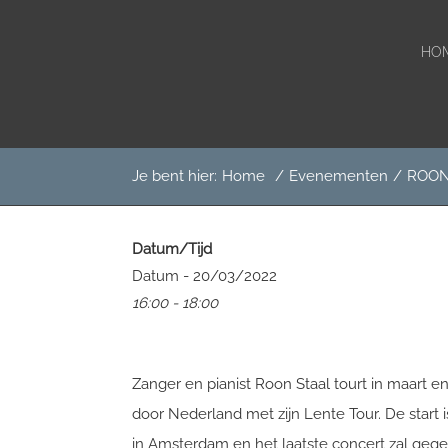
He
Door
Het Boterkerkje
naar
Rec
HO
de
hoofd
inhoud
Je bent hier:
Home
/
Evenementen
/
ROON
Datum/Tijd
Datum - 20/03/2022
16:00 - 18:00
Zanger en pianist Roon Staal tourt in maart en
door Nederland met zijn Lente Tour. De start i
in Amsterdam en het laatste concert zal ge