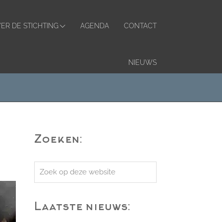
ER DE STICHTING
AGENDA
CONTACT
NIEUWS
Zoeken:
Zoek
op
deze
Laatste nieuws:
website