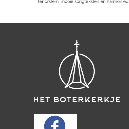
tenorstem, mooie songteksten en harmonieuze