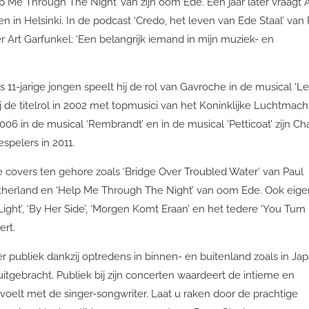
Me Through The Night’ van zijn oom Ede. Een jaar later vraagt A
 in Helsinki. In de podcast ‘Credo, het leven van Ede Staal’ van
r Art Garfunkel: ‘Een belangrijk iemand in mijn muziek- en
s 11-jarige jongen speelt hij de rol van Gavroche in de musical ‘L
j de titelrol in 2002 met topmusici van het Koninklijke Luchtmach
06 in de musical ‘Rembrandt’ en in de musical ‘Petticoat’ zijn Ch
spelers in 2011.
 covers ten gehore zoals ‘Bridge Over Troubled Water’ van Paul
Sutherland en ‘Help Me Through The Night’ van oom Ede. Ook eige
ght’, ‘By Her Side’, ‘Morgen Komt Eraan’ en het tedere ‘You Turn
ert.
r publiek dankzij optredens in binnen- en buitenland zoals in Ja
itgebracht. Publiek bij zijn concerten waardeert de intieme en
 voelt met de singer-songwriter. Laat u raken door de prachtige