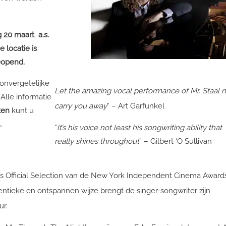
g 20 maart a.s.
e locatie is
eopend.
onvergetelijke
Let the amazing vocal performance of Mr. Staal 
Alle informatie
carry you away
” – Art Garfunkel
ten
kunt u
.
“
It’s his voice not least his songwriting ability that
really shines throughout
” – Gilbert ‘O Sullivan
 als Official Selection van de New York Independent Cinema Award
entieke en ontspannen wijze brengt de singer-songwriter zijn
ur.