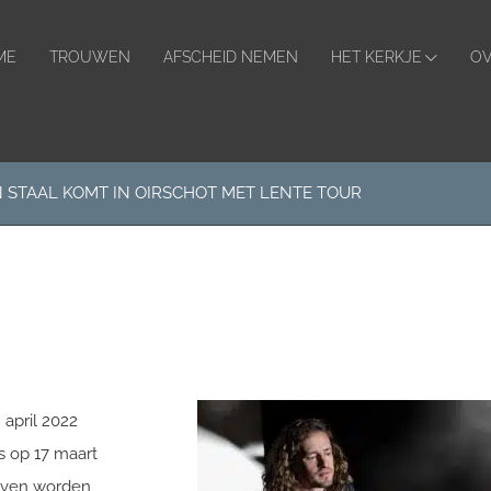
ader
hts
ME
TROUWEN
AFSCHEID NEMEN
HET KERKJE
OV
 STAAL KOMT IN OIRSCHOT MET LENTE TOUR
 april 2022
s op 17 maart
geven worden