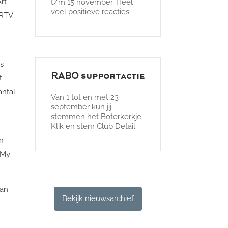
rt
t/m 15 november. Heel
veel positieve reacties.
 RTV
es
RABO supportactie
t
antal
Van 1 tot en met 23
september kun jij
stemmen het Boterkerkje.
Klik en stem Club Detail
n
 My
pan
Bekijk nieuwsarchief