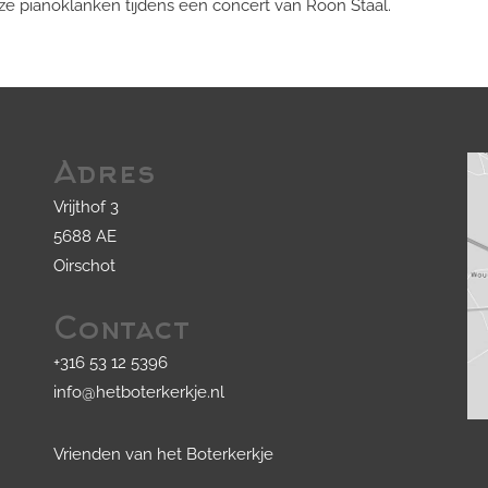
 pianoklanken tijdens een concert van Roon Staal.
Adres
Vrijthof 3
5688 AE
Oirschot
Contact
+316 53 12 5396
info@hetboterkerkje.nl
Vrienden van het Boterkerkje