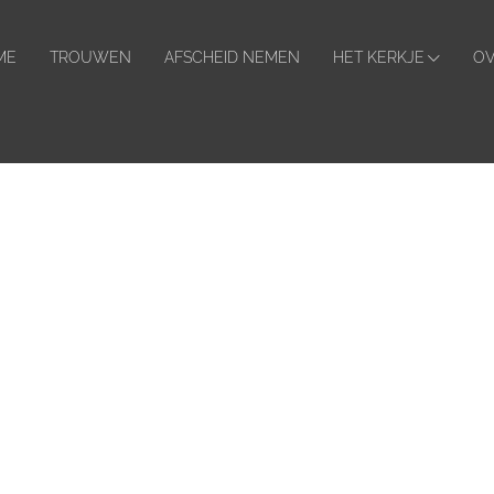
ader
hts
ME
TROUWEN
AFSCHEID NEMEN
HET KERKJE
OV