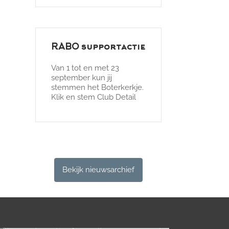
RABO supportactie
Van 1 tot en met 23
september kun jij
stemmen het Boterkerkje.
Klik en stem Club Detail
Bekijk nieuwsarchief