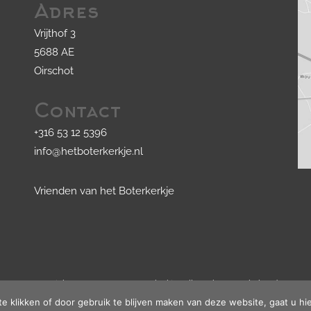
Adres
Vrijthof 3
5688 AE
Oirschot
Contact
+316 53 12 5396
info@hetboterkerkje.nl
Vrienden van het Boterkerkje
© Copyright 2020 - 2026
Het Boterkerkje
· Alle rechten voorbehouden
Ontwikkeling door
Probu
te klikken of door gebruik te blijven maken van deze website, gaat u h