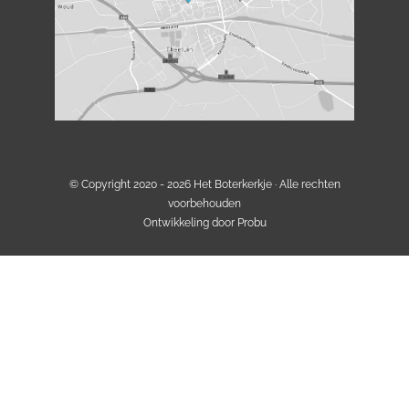
© Copyright 2020 - 2026
Het Boterkerkje
· Alle rechten
voorbehouden
Ontwikkeling door
Probu