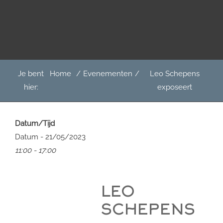
Door
Het Boterkerkje
naar
de
hoofd
inhoud
Header
Je bent
Home
/
Evenementen
/
Leo Schepens
Rechts
hier:
exposeert
Datum/Tijd
Datum - 21/05/2023
11:00 - 17:00
LEO
SCHEPENS