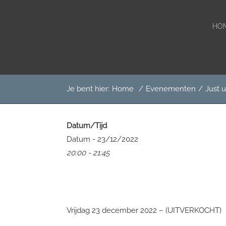
He
Door
Het Boterkerkje
naar
Rec
HO
de
hoofd
inhoud
Je bent hier:
Home
/
Evenementen
/
Just 
Datum/Tijd
Datum - 23/12/2022
20:00 - 21:45
Vrijdag 23 december 2022 – (UITVERKOCHT)