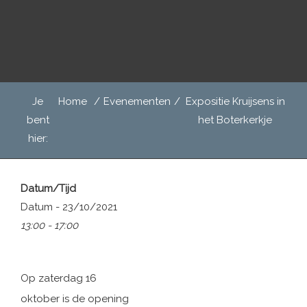
Door
Het Boterkerkje
naar
de
hoofd
inhoud
Header
Je
Home
/
Evenementen
/
Expositie Kruijsens in
Rechts
bent
het Boterkerkje
hier:
Datum/Tijd
Datum - 23/10/2021
13:00 - 17:00
Op zaterdag 16
oktober is de opening