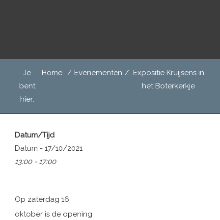
Door
Het Boterkerkje
naar
de
hoofd
inhoud
Header
Je
Home
/
Evenementen
/
Expositie Kruijsens in
Rechts
bent
het Boterkerkje
hier:
Datum/Tijd
Datum - 17/10/2021
13:00 - 17:00
Op zaterdag 16
oktober is de opening