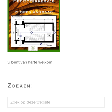
U bent van harte welkom
Zoeken:
Zoek
op