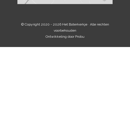
© Copyright 2020 - 2026
Het Boterkerkje
· Alle rechten
voorbehouden
Ontwikkeling door
Probu