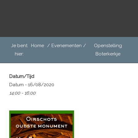
Door
Het Boterkerkje
naar
de
hoofd
inhoud
Header
Je bent
Home
/
Evenementen
/
Openstelling
Rechts
hier:
Boterkerkje
Datum/Tijd
Datum - 16/08/2020
14:00 - 16:00