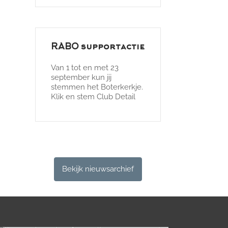
RABO supportactie
Van 1 tot en met 23
september kun jij
stemmen het Boterkerkje.
Klik en stem Club Detail
Bekijk nieuwsarchief