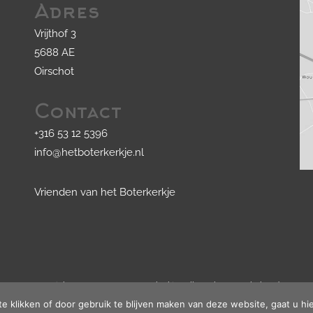
Adres
Vrijthof 3
5688 AE
Oirschot
Contact
+316 53 12 5396
info@hetboterkerkje.nl
Vrienden van het Boterkerkje
© Copyright 2020 - 2026
Het Boterkerkje
· Alle rechten voorbehouden
Ontwikkeling door
Probu
te klikken of door gebruik te blijven maken van deze website, gaat u h