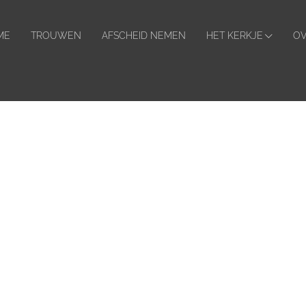
ader
hts
ME
TROUWEN
AFSCHEID NEMEN
HET KERKJE
OV