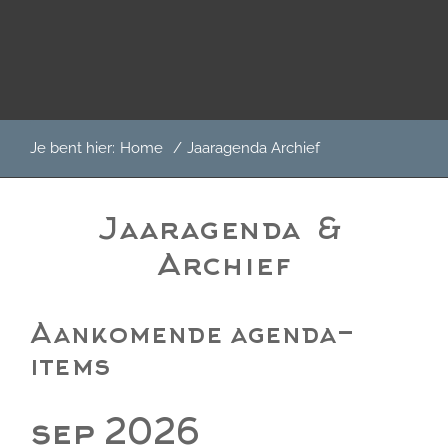
Door
Het Boterkerkje
naar
de
hoofd
inhoud
Header
Je bent hier:
Home
/
Jaaragenda Archief
Rechts
Jaaragenda &
Archief
Aankomende agenda-
items
sep 2026