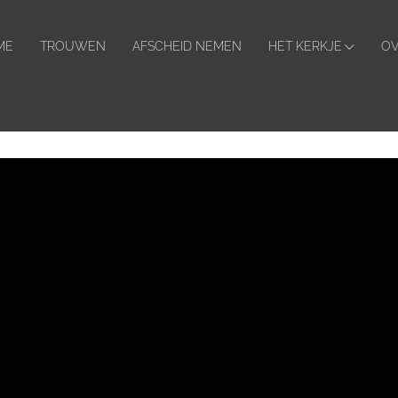
ader
hts
ME
TROUWEN
AFSCHEID NEMEN
HET KERKJE
OV