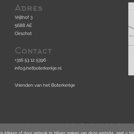
Adres
Vrijthof 3
5688 AE
Oirschot
Contact
+316 53 12 5396
info@hetboterkerkje.nl
Vrienden van het Boterkerkje
© Copyright 2020 - 2026
Het Boterkerkje
· Alle rechten voorbehouden
Ontwikkeling door
Probu
te klikken of door gebruik te blijven maken van deze website, gaat u h